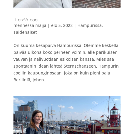
Ei enää cool
mennessä
maija
|
elo 5, 2022
|
Hampurissa
,
Taidenaiset
On kuuma kesäpäivä Hampurissa. Olemme keskellä
päivää ulkona koko perheen voimin, alle parikuisen
vauvan ja nelivuotiaan esikoisen kanssa. Mies saa
spontaanin idean lähteä Sternschanzeen, Hampurin
cooliin kaupunginosaan, joka on kuin pieni pala
Berliiniä, johon...