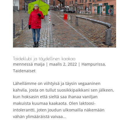
Taideklubi ja täydellinen kaakao
mennessä
maija
|
maalis 2, 2022
|
Hampurissa
,
Taidenaiset
Lähellämme on viihtyisä ja täysin vegaaninen
kahvila, josta on tullut suosikkipaikkani sen jälkeen,
kun hoksasin että sieltä saa ihanaa vaniljan
makuista kuumaa kaakaota. Olen laktoosi-
intolerantti, joten joudun ulkomailla näkemään
vähän ylimääräistä vaivaa...