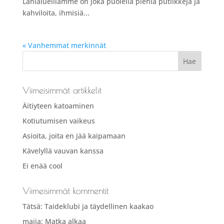
Lähialueillamme on joka puolella pieniä putiikkeja ja
kahviloita, ihmisiä...
« Vanhemmat merkinnät
Viimeisimmät artikkelit
Äitiyteen katoaminen
Kotiutumisen vaikeus
Asioita, joita en jää kaipamaan
Kävelyllä vauvan kanssa
Ei enää cool
Viimeisimmät kommentit
Tätsä
:
Taideklubi ja täydellinen kaakao
maija
:
Matka alkaa