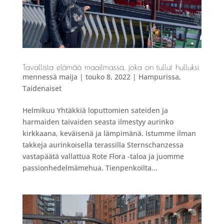
Tavallista elämää maailmassa, joka on tullut hulluksi
mennessä
maija
|
touko 8, 2022
|
Hampurissa
,
Taidenaiset
Helmikuu Yhtäkkiä loputtomien sateiden ja
harmaiden taivaiden seasta ilmestyy aurinko
kirkkaana, keväisenä ja lämpimänä. Istumme ilman
takkeja aurinkoisella terassilla Sternschanzessa
vastapäätä vallattua Rote Flora -taloa ja juomme
passionhedelmämehua. Tienpenkoilta...