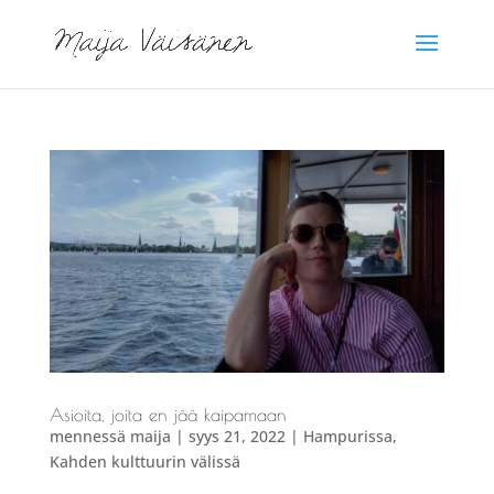
Asioita, joita en jää kaipamaan
mennessä
maija
|
syys 21, 2022
|
Hampurissa
,
Kahden kulttuurin välissä